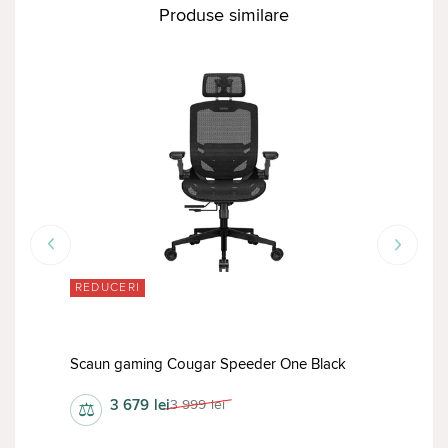
Produse similare
RED
REDUCERI
F
Scaun gaming Cougar Speeder One Black
Sca
3 679
lei
3 999
lei
⚖
⚖