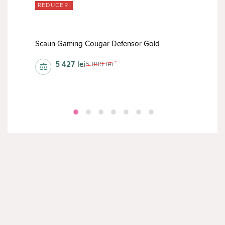
RED
REDUCERI
e
Scaun Gaming Cougar Defensor Gold
Sca
5 427
lei
5 899
lei
⚖
⚖