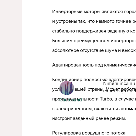
Инверторные моторы являются гораз
и устроены так, что намного точнее 
стабильно поддерживая заданную ко
Большим преимуществом инверторны
абсолютное отсутствие шума и высо
Адаптированность под климатически
Кондиционер полностью адаптирован
Nimeni încă nu 
условия нашей страны. Может работ
experiența cu al
производительности Turbo, в случа
Cactus.md
с электричеством, включится автома
настроит заданный ранее режим.
Регулировка воздушного потока