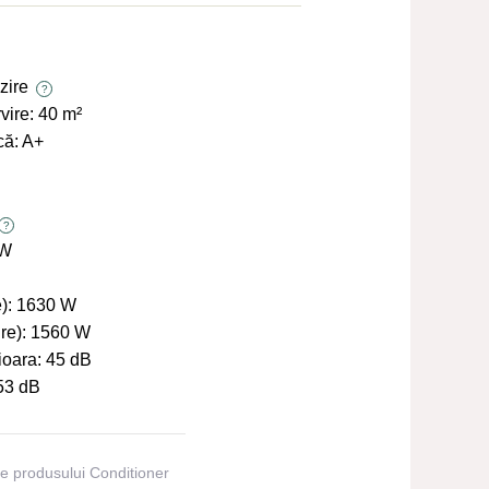
zire
?
vire:
40 m²
că:
A+
?
 W
):
1630 W
re):
1560 W
ioara:
45 dB
53 dB
ile produsului Conditioner