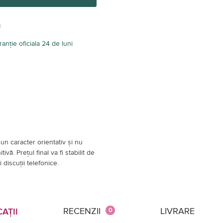
anție oficiala 24 de luni
un caracter orientativ și nu
vă. Prețul final va fi stabilit de
 discuții telefonice.
RECENZII
LIVRARE
AȚII
0