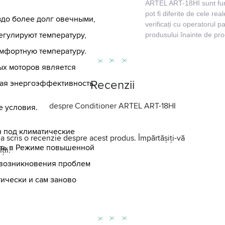
ARTEL ART-18HI sunt furn
pot fi diferite de cele re
до более долг овечными,
verificați cu operatorul p
регулируют температуру,
produsului înainte de pro
мфортную температуру.
х моторов является
Recenzii
кая энергоэффективность.
despre
Conditioner ARTEL ART-18HI
е условия.
 под климатические
a scris o recenzie despre acest produs. Împărtășiți-vă
ать в Режиме повышенной
ții.
е возникновения проблем
тически и сам заново