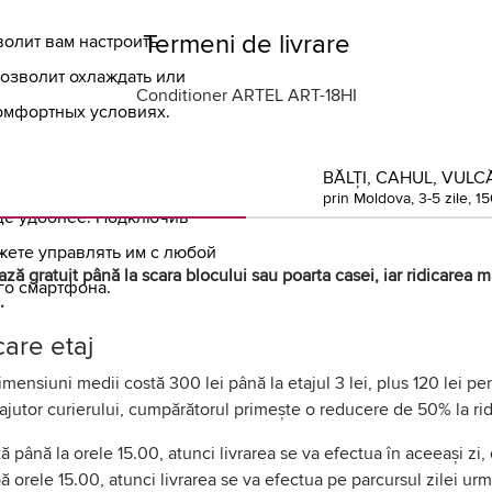
Termeni de livrare
олит вам настроить
позволит охлаждать или
Conditioner ARTEL ART-18HI
комфортных условиях.
BĂLȚI, CAHUL, VULCĂ
prin Moldova, 3-5 zile, 15
ще удобнее. Подключив
жете управлять им с любой
ză gratuit până la scara blocului sau poarta casei, iar ridicarea mă
го смартфона.
.
are etaj
dimensiuni medii costă 300 lei până la etajul 3 lei, plus 120 lei pe
 ajutor curierului, cumpărătorul primește o reducere de 50% la rid
până la orele 15.00, atunci livrarea se va efectua în aceeași zi,
 orele 15.00, atunci livrarea se va efectua pe parcursul zilei urm