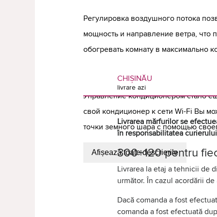
Регулировка воздушного потока позв
мощность и направление ветра, что 
обогревать комнату в максимально 
Беспроводное управление Wi-Fi
CHIȘINĂU
livrare azi
Управление кондиционером стало е
свой кондиционер к сети Wi-Fi Вы мо
Livrarea mărfurilor se efectuea
точки земного шара с помощью свое
în responsabilitatea curierului
300+120 pentru fiec
Afișează toate descrierile
Livrarea la etaj a tehnicii de 
următor. În cazul acordării de
Dacă comanda a fost efectuată 
comanda a fost efectuată după