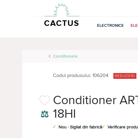
CACTUS
ELECTRONICE
EL
Conditionere
Codul produsului: 106204
REDUCERI
Conditioner AR
18HI
⚖
✓
Nou · Sigilat din fabrică
✓
Verificare produ