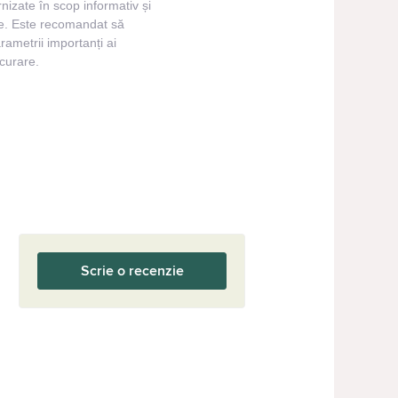
izate în scop informativ și
ale. Este recomandat să
arametrii importanți ai
curare.
Scrie o recenzie