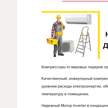
Компрессоры от мировых лидеров п
Качественный, инверторный компрес
уровнем расхода электроэнергии, о
температуру в помещении.
Надежный Мотор Inverter в кондицио