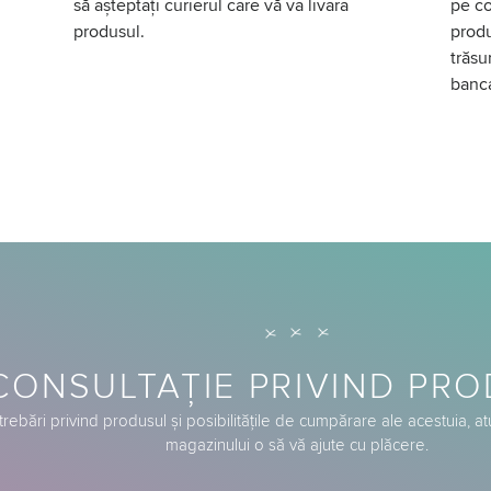
să așteptați curierul care vă va livara
pe co
produsul.
produ
trăsu
banc
CONSULTAȚIE PRIVIND PR
trebări privind produsul și posibilitățile de cumpărare ale acestuia, a
magazinului o să vă ajute cu plăcere.