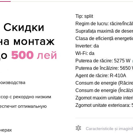
Tip:
split
Regim de lucru:
răcire/încăl
Suprafața maximă de deser
Clasa de eficiență energeti
Inverter:
da
Wi-Fi:
da
Puterea de răcire:
5275 W
Puterea de încălzire:
5650
Agent de răcire:
R-410A
роизводства
Consum de energie (Răcire
Consum de energie (Încălzi
сор с рекордно низким
Zgomot maxim unitate inter
Zgomot unitate exterioara:
беспечит оптимальную
Caracteristicile și imagin
нерах