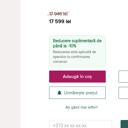
17 946
lei
17 599
lei
Reducere suplimentară de
până la -10%
Reducerea este aplicată de
operator la confirmarea
comenzii.
Adaugă în coș
Urmărește prețul
Ați găsit mai ieftin?