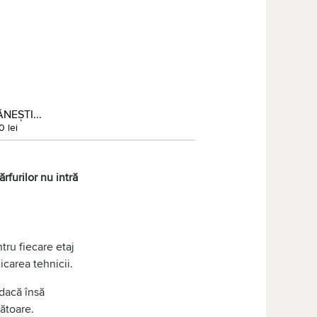
NEȘTI...
0 lei
rfurilor nu intră
ntru fiecare etaj
icarea tehnicii.
 dacă însă
ătoare.