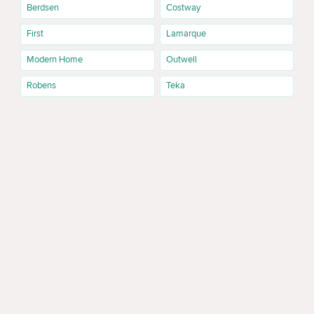
Berdsen
Costway
First
Lamarque
Modern Home
Outwell
Robens
Teka