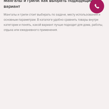
Мангалы и грили: как выбрать подходящий
вариант
Мангалы и грили стоит выбирать по задаче, месту использования и
основным параметрам. В каталоге удобно сравнить товары внутри
категории и понять, какой вариант лучше подходит для дома, работы,
отдыха или ежедневного применения.
Перед покупкой проверьте размер, материал, совместимость,
комплектацию и условия использования. Такой подход помогает
выбрать товар без лишних компромиссов.
Развернуть
На что обратить внимание
назначение товара
размер и формат
совместимость и удобство
facebook
instagram
Обратная связь
По данным Search Console для этой темы встречаются запросы: мангал
купить кишинев, купить мангал в кишиневе, мангал кишинев.
Такая структура страницы помогает пользователю быстрее сравнить
О магазине
варианты и перейти к товарам, которые действительно подходят под
Блог
задачу.