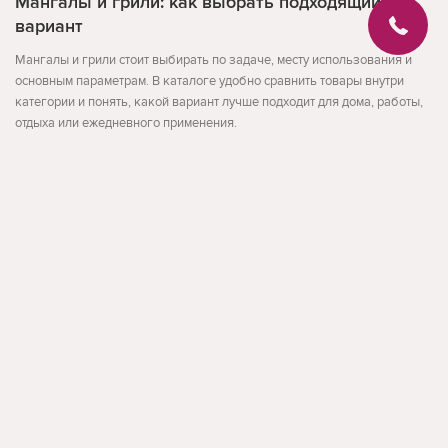
Мангалы и грили: как выбрать подходящий
вариант
Мангалы и грили стоит выбирать по задаче, месту использования и
основным параметрам. В каталоге удобно сравнить товары внутри
категории и понять, какой вариант лучше подходит для дома, работы,
отдыха или ежедневного применения.
Перед покупкой проверьте размер, материал, совместимость,
комплектацию и условия использования. Такой подход помогает
выбрать товар без лишних компромиссов.
Развернуть
На что обратить внимание
назначение товара
размер и формат
совместимость и удобство
facebook
instagram
Обратная связь
По данным Search Console для этой темы встречаются запросы: мангал
купить кишинев, купить мангал в кишиневе, мангал кишинев.
Такая структура страницы помогает пользователю быстрее сравнить
О магазине
варианты и перейти к товарам, которые действительно подходят под
Блог
задачу.