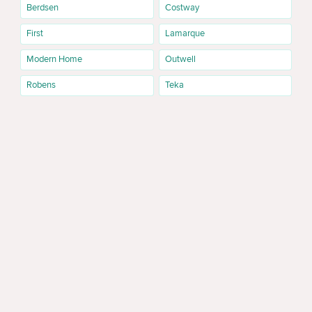
Berdsen
Costway
First
Lamarque
Modern Home
Outwell
Robens
Teka