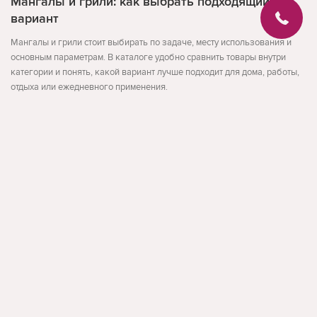
Мангалы и грили: как выбрать подходящий
вариант
Мангалы и грили стоит выбирать по задаче, месту использования и
основным параметрам. В каталоге удобно сравнить товары внутри
категории и понять, какой вариант лучше подходит для дома, работы,
отдыха или ежедневного применения.
Перед покупкой проверьте размер, материал, совместимость,
комплектацию и условия использования. Такой подход помогает
выбрать товар без лишних компромиссов.
Развернуть
На что обратить внимание
назначение товара
размер и формат
совместимость и удобство
facebook
instagram
Обратная связь
По данным Search Console для этой темы встречаются запросы: мангал
купить кишинев, купить мангал в кишиневе, мангал кишинев.
Такая структура страницы помогает пользователю быстрее сравнить
О магазине
варианты и перейти к товарам, которые действительно подходят под
Блог
задачу.