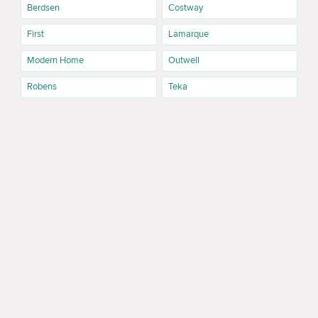
Berdsen
Costway
First
Lamarque
Modern Home
Outwell
Robens
Teka