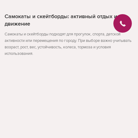
Самокаты и скейтборды: активный отдых и
движение
Самокаты и скейтборды подходят для прогулок, спорта, детской
активности или перемещения по городу. При выборе важно учитывать
возраст, рост, вес, устойчивость, колеса, тормоза и условия
использования.
Сравните размер, максимальную нагрузку, материалы, способ
складывания и безопасность. Для детей особенно важны устойчивость
и простое управление, для взрослых - комфорт и надежность.
Развернуть
На что обратить внимание
возраст, рост и нагрузка
устойчивость и безопасность
условия использования
facebook
instagram
Обратная связь
Текст написан под информационный и коммерческий интент категории
без привязки к одной модели.