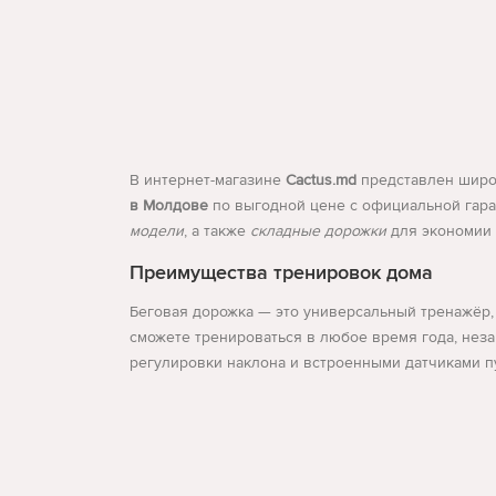
В интернет-магазине
Cactus.md
представлен шир
в Молдове
по выгодной цене с официальной гаран
модели
, а также
складные дорожки
для экономии 
Преимущества тренировок дома
Беговая дорожка — это универсальный тренажёр, 
сможете тренироваться в любое время года, нез
регулировки наклона и встроенными датчиками п
Типы беговых дорожек
Электрические беговые дорожки
— оснащены д
Механические беговые дорожки
— работают за
Развернуть
Складные беговые дорожки
— компактны, легк