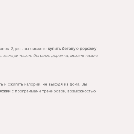
овок. Здесь вы сможете
купить беговую дорожку
ть
электрические беговые дорожки
,
механические
 и сжигать калории, не выходя из дома. Вы
рожки
с программами тренировок, возможностью
егулярных тренировок.
электричества.