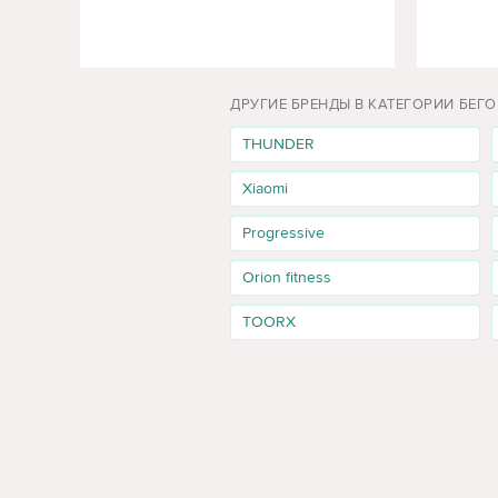
UREVO
(1)
Xiaomi
(8)
Zipro
(14)
ДРУГИЕ БРЕНДЫ В КАТЕГОРИИ БЕГ
Energy
THUNDER
Sportmann
Xiaomi
Progressive
Orion fitness
TOORX