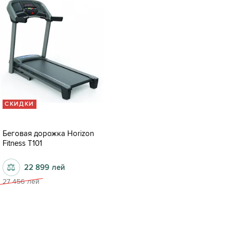
СКИДКИ
Беговая дорожка Horizon
Fitness T101
⚖
22 899
лей
27 456
лей