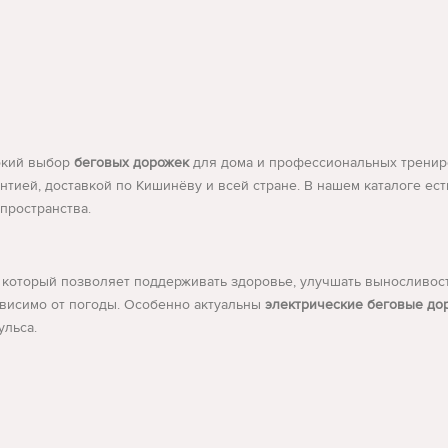
окий выбор
беговых дорожек
для дома и профессиональных тренир
тией, доставкой по Кишинёву и всей стране. В нашем каталоге ес
пространства.
который позволяет поддерживать здоровье, улучшать выносливость
ависимо от погоды. Особенно актуальны
электрические беговые до
ульса.
вигателем, имеют широкий функционал, идеально подходят для р
 счёт движения пользователя, просты в эксплуатации, не требуют 
о убираются после тренировки, отличный выбор для квартир.