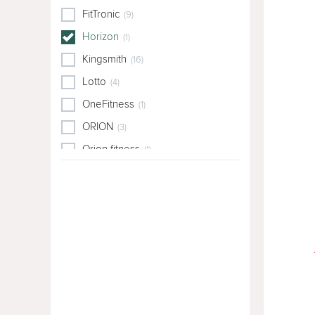
FitTronic
(9)
Horizon
(1)
Kingsmith
(16)
Lotto
(4)
OneFitness
(1)
ORION
(3)
Orion fitness
(1)
Progressive
(2)
Rebel
(1)
Runner
(1)
TechFit
(2)
TheWay
(1)
THUNDER
(18)
TOORX
(1)