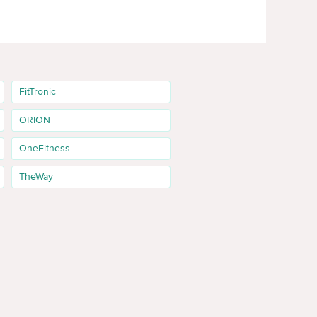
FitTronic
ORION
OneFitness
TheWay