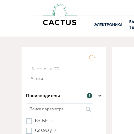
CACTUS
Б
ЭЛЕКТРОНИКА
Т
Рассрочка 0%
Акция
Производители
1
BodyFit
(1)
Costway
(3)