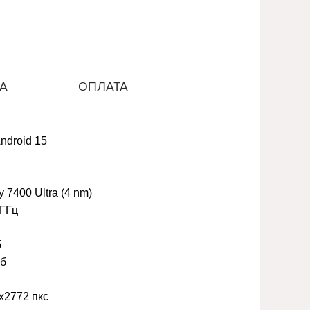
А
ОПЛАТА
ndroid 15
 7400 Ultra (4 nm)
 ГГц
б
Гб
x2772 пкс