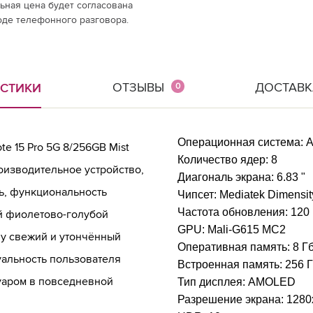
ная цена будет согласована
оде телефонного разговора.
ОТЗЫВЫ
ДОСТАВК
ИСТИКИ
0
Операционная система:
A
e 15 Pro 5G 8/256GB Mist
Количество ядер:
8
оизводительное устройство,
Диагональ экрана:
6.83 "
ть, функциональность
Чипсет:
Mediatek Dimensity
Частота обновления:
120
й фиолетово-голубой
GPU:
Mali-G615 MC2
ну свежий и утончённый
Оперативная память:
8 Г
альность пользователя
Встроенная память:
256 
уаром в повседневной
Тип дисплея:
AMOLED
Разрешение экрана:
1280