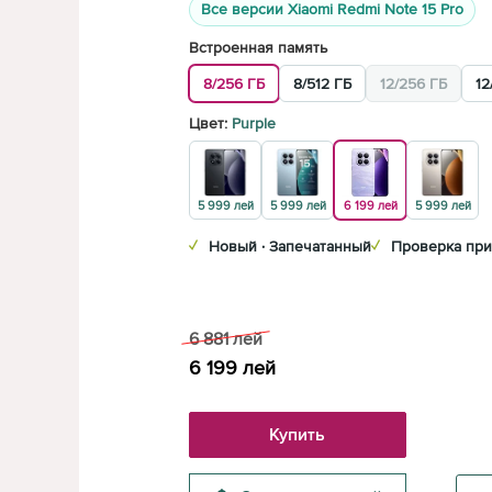
Все версии Xiaomi Redmi Note 15 Pro
Встроенная память
8/256 ГБ
8/512 ГБ
12/256 ГБ
12
Цвет:
Purple
5 999 лей
5 999 лей
6 199 лей
5 999 лей
✓
Новый · Запечатанный
✓
Проверка при
6 881
лей
6 199
лей
Купить