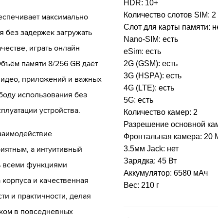
HDR:
10+
Количество слотов SIM:
2
еспечивает максимально
Слот для карты памяти:
н
я без задержек загружать
Nano-SIM:
есть
ачестве, играть онлайн
eSim:
есть
Объём памяти 8/256 GB даёт
2G (GSM):
есть
3G (HSPA):
есть
видео, приложений и важных
4G (LTE):
есть
боду использования без
5G:
есть
плуатации устройства.
Количество камер:
2
Разрешение основной ка
заимодействие
Фронтальная камера:
20 
иятным, а интуитивный
3.5мм Jack:
нет
Зарядка:
45 Вт
ь всеми функциями
Аккумулятор:
6580 мАч
 корпуса и качественная
Вес:
210 г
ти и практичности, делая
иком в повседневных