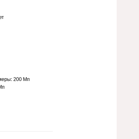
ет
меры:
200 Мп
Мп