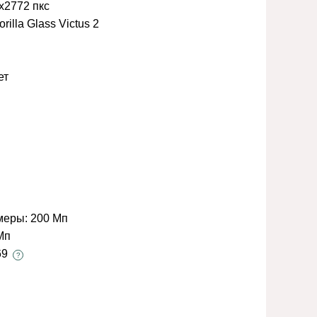
x2772 пкс
rilla Glass Victus 2
ет
меры:
200 Мп
Мп
69
?