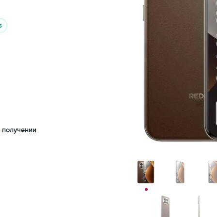
s
 получении