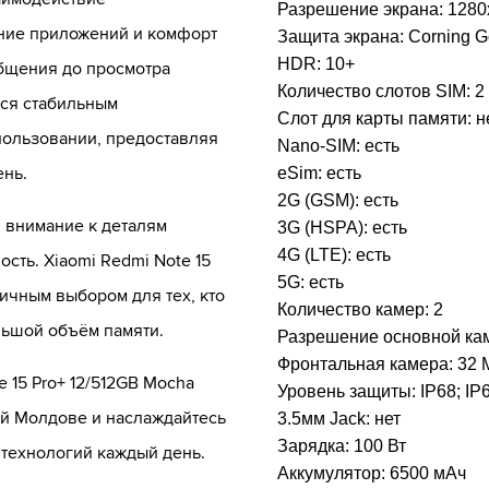
Разрешение экрана:
1280
ние приложений и комфорт
Защита экрана:
Corning Go
HDR:
10+
бщения до просмотра
Количество слотов SIM:
2
тся стабильным
Слот для карты памяти:
н
пользовании, предоставляя
Nano-SIM:
есть
ень.
eSim:
есть
2G (GSM):
есть
 внимание к деталям
3G (HSPA):
есть
4G (LTE):
есть
сть. Xiaomi Redmi Note 15
5G:
есть
личным выбором для тех, кто
Количество камер:
2
льшой объём памяти.
Разрешение основной ка
Фронтальная камера:
32 
 15 Pro+ 12/512GB Mocha
Уровень защиты:
IP68; IP
сей Молдове и наслаждайтесь
3.5мм Jack:
нет
Зарядка:
100 Вт
технологий каждый день.
Аккумулятор:
6500 мАч