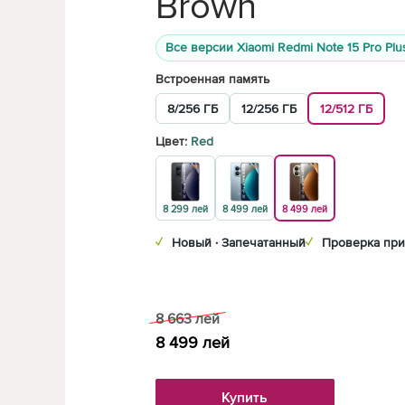
Brown
Все версии Xiaomi Redmi Note 15 Pro Plu
Встроенная память
8/256 ГБ
12/256 ГБ
12/512 ГБ
Цвет:
Red
8 299 лей
8 499 лей
8 499 лей
✓
Новый · Запечатанный
✓
Проверка при
8 663
лей
8 499
лей
Купить