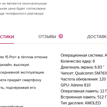
е не является окончательным
ная цена будет согласована
оде телефонного разговора.
ОТЗЫВЫ
ДОСТАВК
ИСТИКИ
0
Операционная система:
A
e 15 Pro+ в тёплом оттенке
Количество ядер:
8
дизайн, высокую
Диагональ экрана:
6.83 "
вседневной эксплуатации.
Чипсет:
Qualcomm SM7635
Частота обновления:
120
ета придаёт смартфону
GPU:
Adreno 810
сть, подчёркивая его
Оперативная память:
12 
Встроенная память:
512 
Тип дисплея:
AMOLED
аимодействие