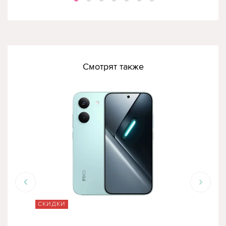
Смотрят также
СКИДКИ
СК