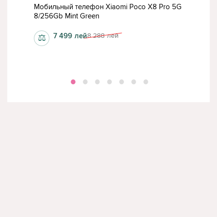
57
Мобильный телефон Xiaomi Poco X8 Pro 5G
Моб
8/256Gb Mint Green
8/2
7 499
лей
8 288
лей
⚖
⚖