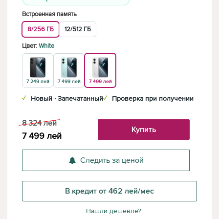
Встроенная память
8/256 ГБ
12/512 ГБ
Цвет:
White
7 249 лей
7 499 лей
7 499 лей
✓
Новый · Запечатанный
✓
Проверка при получении
8 324
лей
Купить
7 499
лей
Следить за ценой
В кредит от 462 лей/мес
Нашли дешевле?