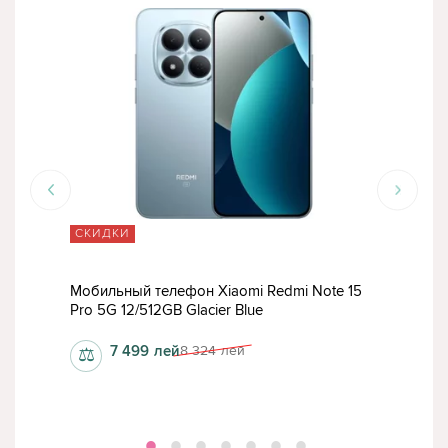
СКИДКИ
15
Мобильный телефон Xiaomi Redmi Note 15
Моб
Pro 5G 12/512GB Glacier Blue
Pro 
7 499
лей
8 324
лей
⚖
⚖