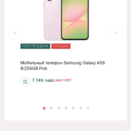
ТОП ПРОДАЖ
СКИДКИ
АК
56
Мобильный телефон Samsung Galaxy A56
Моб
8/256GB Pink
8/1
7 749
лей
8 601
лей
⚖
⚖