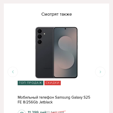
Смотрят также
ТОП ПРОДАЖ
СКИДКИ
ТО
57
Мобильный телефон Samsung Galaxy S25
Моб
FE 8/256Gb Jetblack
8/25
11 299
лей
12 542
лей