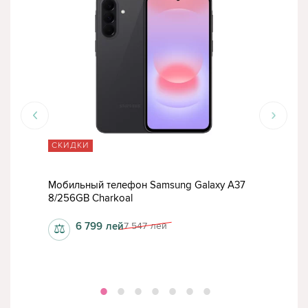
СКИДКИ
СК
37
Мобильный телефон Samsung Galaxy A37
Моб
8/256GB Charkoal
8/25
6 799
лей
7 547
лей
⚖
⚖