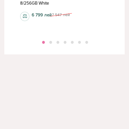
8/256GB White
8/2
6 799
лей
7 547
лей
⚖
⚖