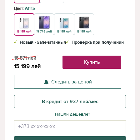
Цвет:
White
15 199 лей
15 749 лей
15 199 лей
15 199 лей
✓
Новый · Запечатанный
✓
Проверка при получении
16 871
лей
Купить
15 199
лей
Следить за ценой
В кредит от 937 лей/мес
Нашли дешевле?