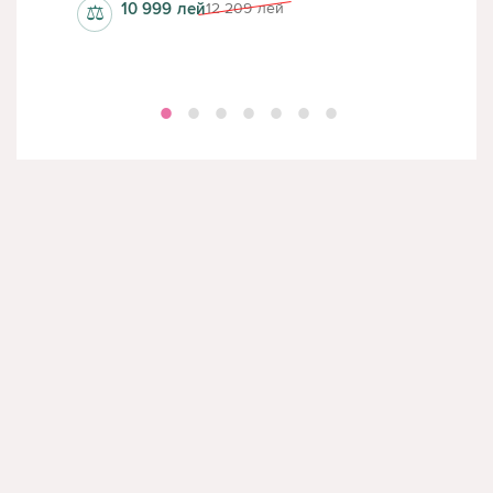
10 999
лей
12 209
лей
⚖
⚖