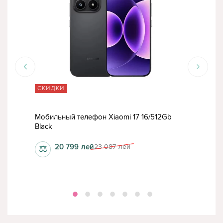
СКИДКИ
ТО
Мобильный телефон Xiaomi 17 16/512Gb
Моби
omi 17 16/1TB White
Black
16/5
20 799
лей
23 087
лей
⚖
⚖