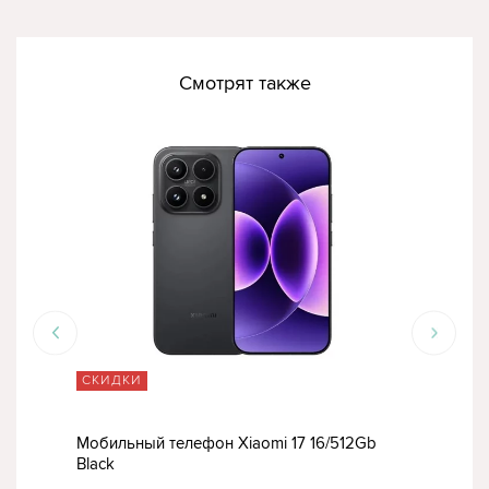
Смотрят также
СКИДКИ
СК
Мобильный телефон Xiaomi 17 16/512Gb
Моб
Black
Vent