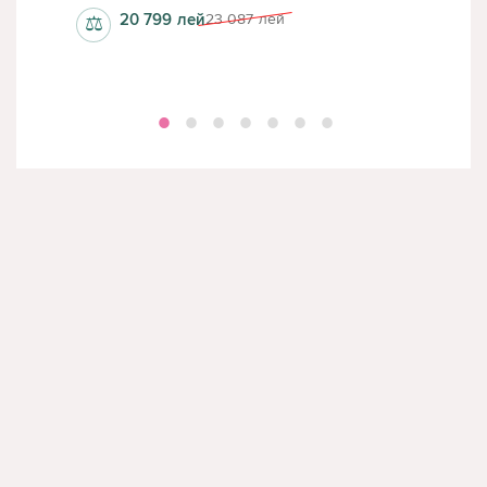
20 799
лей
23 087
лей
⚖
⚖