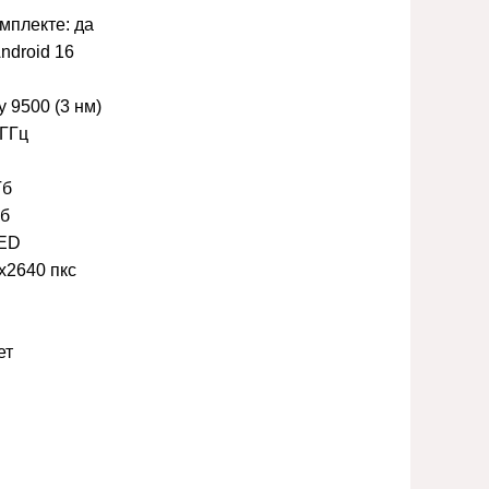
омплекте:
да
ndroid 16
y 9500 (3 нм)
 ГГц
Гб
Гб
ED
x2640 пкс
ет