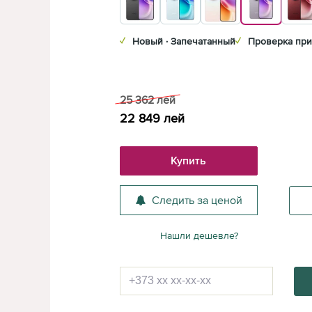
✓
Новый · Запечатанный
✓
Проверка при
25 362
лей
22 849
лей
Купить
Следить за ценой
Нашли дешевле?