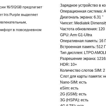
Зарядное устройство в к
ии 16/512GB предлагает
Операционная система:
A
 Iris Purple выделяет
Диагональ экрана:
6.31 "
ривлекательным,
Чипсет:
Mediatek Dimensit
Частота обновления:
120
омфорт в повседневном
GPU:
Arm G1-Ultra
Оперативная память:
16 
Встроенная память:
512 
Тип дисплея:
LTPO AMOL
Разрешение экрана:
1216
HDR:
10+
Количество слотов SIM:
2
Слот для карты памяти:
н
Nano-SIM:
есть
eSim:
есть
2G (GSM):
есть
3G (HSPA):
есть
4G (LTE):
есть