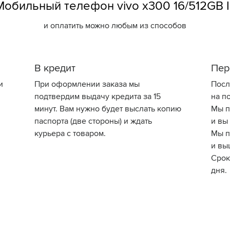
обильный телефон vivo x300 16/512GB Ir
и оплатить можно любым из способов
В кредит
Пер
и
При оформлении заказа мы
Посл
подтвердим выдачу кредита за 15
на по
минут. Вам нужно будет выслать копию
Мы п
паспорта (две стороны) и ждать
и вы
курьера с товаром.
Мы п
и вы
Срок
дня.