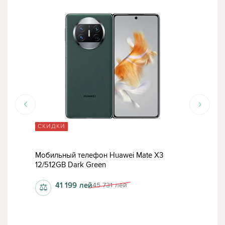
СКИДКИ
ТО
1TB
Мобильный телефон Huawei Mate X3
Моб
12/512GB Dark Green
Rain
41 199
лей
45 731
лей
⚖
⚖