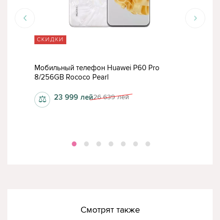
СКИДКИ
СК
Мобильный телефон Huawei P60 Pro
Моб
8/256GB Rococo Pearl
8/25
23 999
лей
26 639
лей
⚖
⚖
Смотрят также