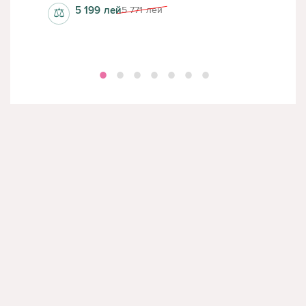
5 199
лей
5 771
лей
⚖
⚖