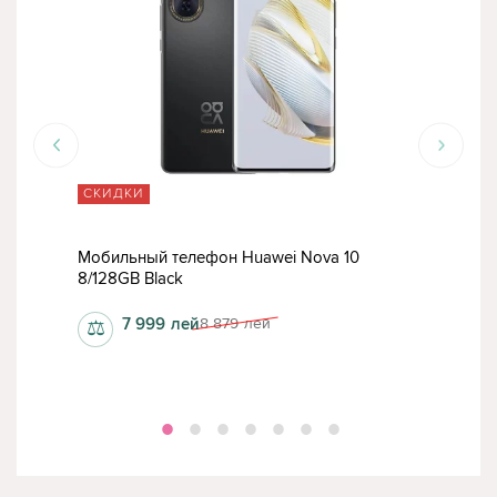
СКИДКИ
СК
Мобильный телефон Huawei Nova 10
Моб
8/128GB Black
8/12
7 999
лей
8 879
лей
⚖
⚖