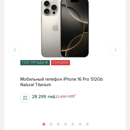
ТОП ПРОДАЖ
СКИДКИ
ТО
b
Мобильный телефон iPhone 16 Pro 512Gb
Моб
Natural Titanium
512
28 299
лей
31 412
лей
⚖
⚖