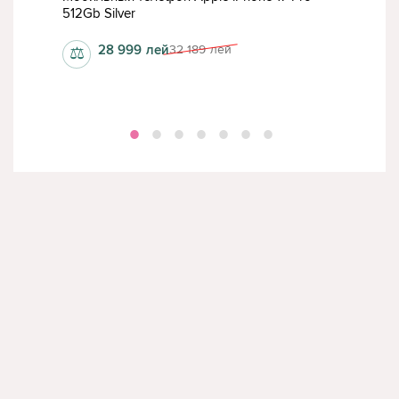
512Gb Silver
256
28 999
лей
32 189
лей
⚖
⚖