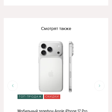
Смотрят также
ТОП ПРОДАЖ
СКИДКИ
ТО
56Gb
Мобильный телефон Apple iPhone 17 Pro
Моб