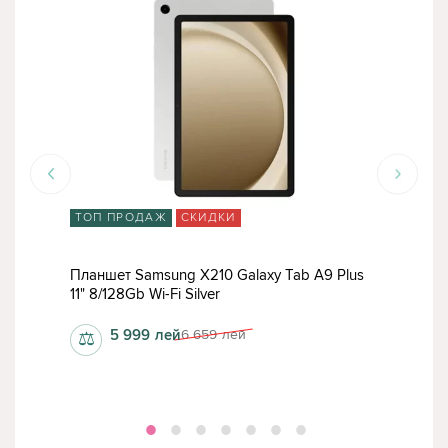
ТОП ПРОДАЖ
СКИДКИ
СК
te
Планшет Samsung X210 Galaxy Tab A9 Plus
План
11" 8/128Gb Wi-Fi Silver
202
5 999
лей
6 659
лей
⚖
⚖