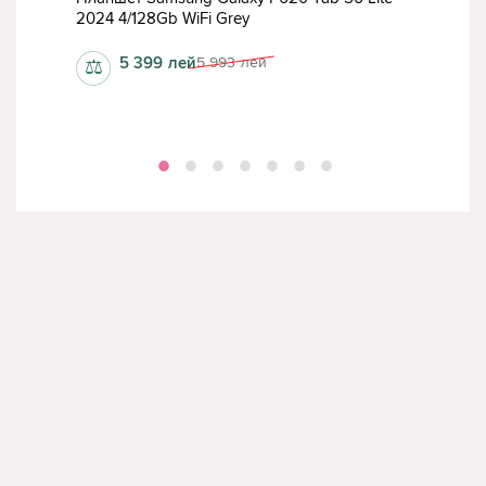
2024 4/128Gb WiFi Grey
11" 
5 399
лей
5 993
лей
⚖
⚖