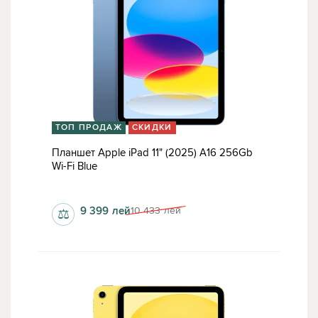
ТОП ПРОДАЖ
СКИДКИ
Планшет Apple iPad 11" (2025) A16 256Gb
Wi-Fi Blue
6 Гб
9 399
лей
10 433
лей
⚖