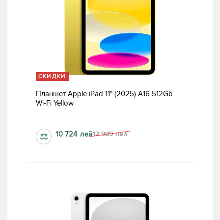
СКИДКИ
Планшет Apple iPad 11" (2025) A16 512Gb
Wi-Fi Yellow
6 Гб
10 724
лей
12 999
лей
⚖