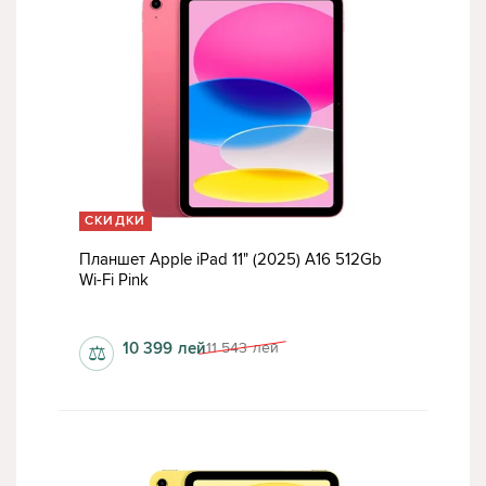
СКИДКИ
Планшет Apple iPad 11" (2025) A16 512Gb
Wi-Fi Pink
6 Гб
10 399
лей
11 543
лей
⚖