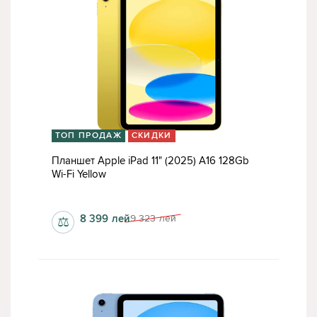
ТОП ПРОДАЖ
СКИДКИ
Планшет Apple iPad 11" (2025) A16 128Gb
Wi-Fi Yellow
6 Гб
8 399
лей
9 323
лей
⚖