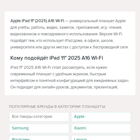
МОБИЛЬНЫЕ ТЕЛЕФОНЫ
ТЕЛЕВИЗОРЫ
Apple iPad 11" (2025) A16 Wi-Fi
— универсальный планшет Apple
для учёбы, работы, видео, заметок, приложений, игр, чтения,
видеозвонков и повседневного использования. Версия Wi-Fi
подойдёт тем, кто использует iPad дома, в офисе, школе,
университете или других местах с доступом к беспроводной сети.
Кому подойдёт iPad 11" 2025 A16 Wi-Fi
iPad 11" 2025 A16 Wi-Fi стоит рассмотреть, если нужен
современный планшет с удобным экраном, быстрым
интерфейсом и понятной конфигурацией для ежедневных задач.
Он подходит для онлайн-уроков, документов, презентаций,
фильмов, YouTube, книг, почты, мессенджеров, браузера,
видеосвязи, облачных сервисов и популярных приложений.
ПОПУЛЯРНЫЕ БРЕНДЫ В КАТЕГОРИИ ПЛАНШЕТЫ
Wi-Fi-версия особенно удобна для пользователей, которым не
Все товары категории
Apple
нужен мобильный интернет в планшете. Если iPad будет
использоваться в основном дома, на работе, в учебном
Samsung
Xiaomi
заведении или рядом с доступной сетью Wi-Fi, такая
конфигурация будет рациональным выбором по цене и
Blackview
Lenovo