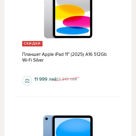
СКИДКИ
Планшет Apple iPad 11" (2025) A16 512Gb
Wi-Fi Silver
6 Гб
11 999
лей
13 319
лей
⚖