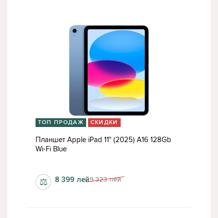
ТОП ПРОДАЖ
СКИДКИ
Планшет Apple iPad 11" (2025) A16 128Gb
Wi-Fi Blue
6 Гб
8 399
лей
9 323
лей
⚖