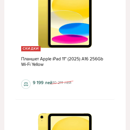
СКИДКИ
Планшет Apple iPad 11" (2025) A16 256Gb
Wi-Fi Yellow
8 Гб
9 199
лей
10 211
лей
⚖