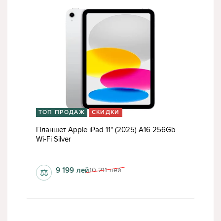
ТОП ПРОДАЖ
СКИДКИ
Планшет Apple iPad 11" (2025) A16 256Gb
Wi-Fi Silver
6 Гб
9 199
лей
10 211
лей
⚖