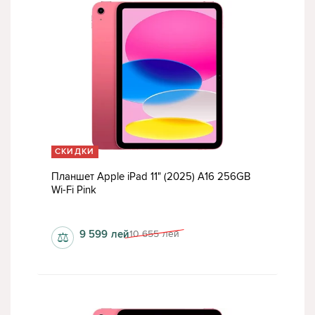
СКИДКИ
Планшет Apple iPad 11" (2025) A16 256GB
Wi-Fi Pink
6 Гб
9 599
лей
10 655
лей
⚖