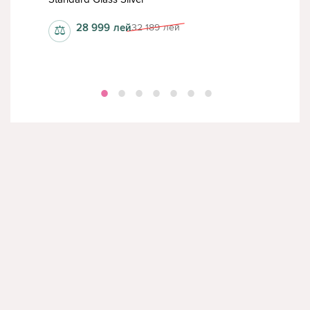
28 999
лей
32 189
лей
⚖
⚖