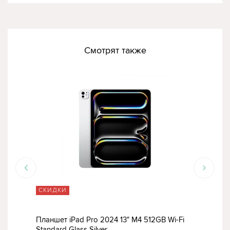
Смотрят также
СКИДКИ
СК
Планшет iPad Pro 2024 13" M4 512GB Wi-Fi
План
Standard Glass Silver
Stan