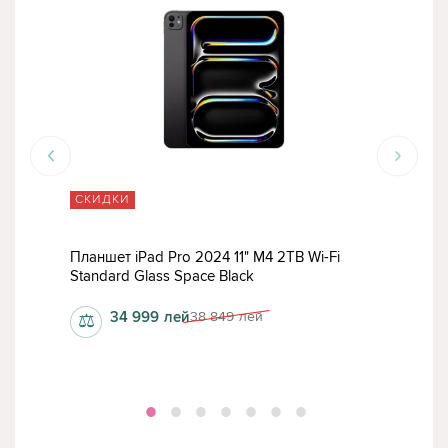
СКИДКИ
СК
Планшет iPad Pro 2024 11" M4 2TB Wi-Fi
План
Standard Glass Space Black
Stan
34 999
лей
38 849
лей
⚖
⚖