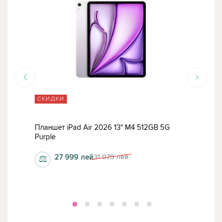
СКИДКИ
СК
Планшет iPad Air 2026 13" M4 512GB 5G
План
Purple
Stan
27 999
лей
31 079
лей
⚖
⚖