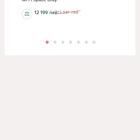
12 199
лей
13 541
лей
⚖
⚖