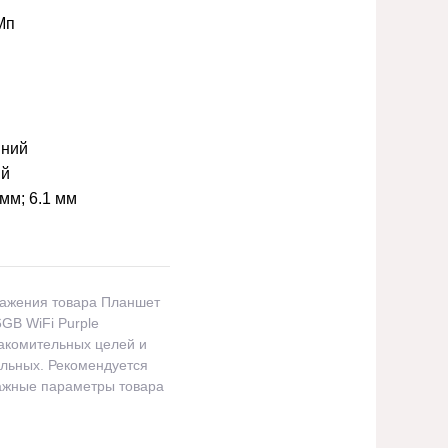
Мп
ний
ий
 мм; 6.1 мм
ражения товара Планшет
6GB WiFi Purple
акомительных целей и
альных. Рекомендуется
важные параметры товара