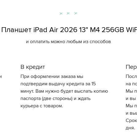
Планшет iPad Air 2026 13" M4 256GB WiF
и оплатить можно любым из способов
В кредит
Пер
и
При оформлении заказа мы
Посл
подтвердим выдачу кредита за 15
на по
минут. Вам нужно будет выслать копию
Мы п
паспорта (две стороны) и ждать
и вы
курьера с товаром.
Мы п
и вы
Срок
дня.