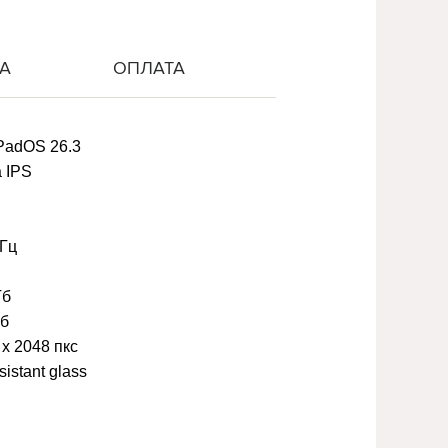
А
ОПЛАТА
PadOS 26.3
a IPS
ГГц
Гб
Гб
 x 2048 пкс
sistant glass