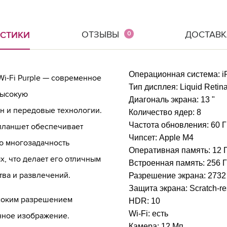
ОТЗЫВЫ
ДОСТАВК
ИСТИКИ
0
Операционная система:
i
Wi-Fi Purple — современное
Тип дисплея:
Liquid Retin
высокую
Диагональ экрана:
13 "
н и передовые технологии.
Количество ядер:
8
Частота обновления:
60 
планшет обеспечивает
Чипсет:
Apple M4
ю многозадачность
Оперативная память:
12 
х, что делает его отличным
Встроенная память:
256 
тва и развлечений.
Разрешение экрана:
2732
Защита экрана:
Scratch-re
соким разрешением
HDR:
10
Wi-Fi:
есть
нное изображение.
Камера:
12 Мп