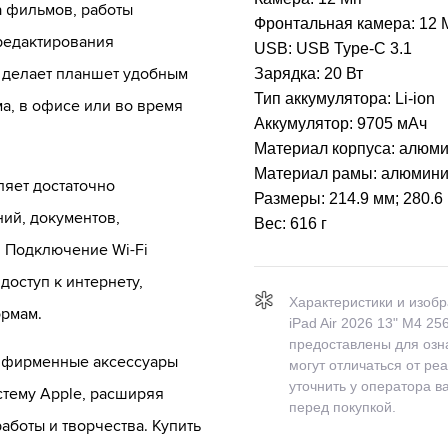
а фильмов, работы
Фронтальная камера:
12 
 редактирования
USB:
USB Type-C 3.1
с делает планшет удобным
Зарядка:
20 Вт
Тип аккумулятора:
Li-ion
а, в офисе или во время
Аккумулятор:
9705 мАч
Материал корпуса:
алюми
Материал рамы:
алюмин
ляет достаточно
Размеры:
214.9 мм; 280.6
ий, документов,
Вес:
616 г
. Подключение Wi-Fi
доступ к интернету,
Характеристики и изоб
ормам.
iPad Air 2026 13" M4 25
предоставлены для озн
т фирменные аксессуары
могут отличаться от ре
уточнить у оператора 
стему Apple, расширяя
перед покупкой.
аботы и творчества. Купить