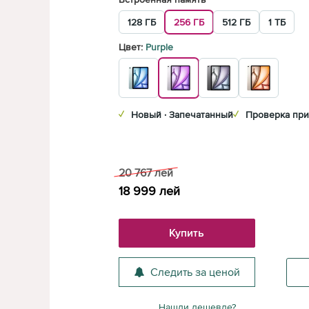
128 ГБ
256 ГБ
512 ГБ
1 ТБ
Цвет:
Purple
✓
Новый · Запечатанный
✓
Проверка при
20 767
лей
18 999
лей
Купить
Следить за ценой
Нашли дешевле?