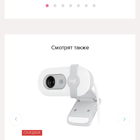
Смотрят также
СКИДКИ
СК