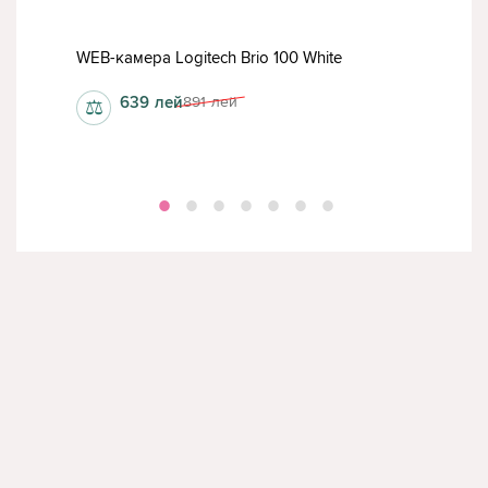
WEB-камера Logitech Brio 100 White
WEB-
639
лей
891
лей
⚖
⚖