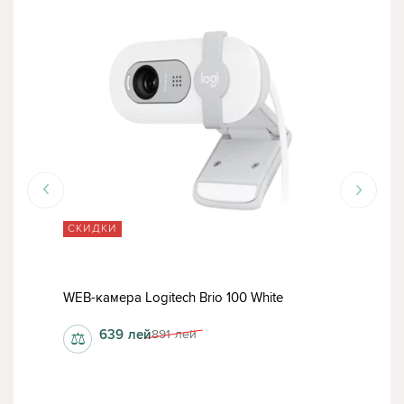
СКИДКИ
СК
WEB-камера Logitech Brio 100 White
WEB-
639
лей
891
лей
⚖
⚖