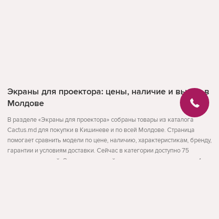
Экраны для проектора: цены, наличие и выбор в
Молдове
В разделе «Экраны для проектора» собраны товары из каталога
Cactus.md для покупки в Кишиневе и по всей Молдове. Страница
помогает сравнить модели по цене, наличию, характеристикам, бренду,
гарантии и условиям доставки. Сейчас в категории доступно 75
активных позиций. Ориентировочный диапазон цен начинается от 1
255 MDL и доходит до 13 983 MDL.
Запросы Google Search Console, которые учтены
Развернуть
Текст и мета-данные страницы собраны с учетом реальных поисковых
формулировок из Google Search Console: проектор cactus.