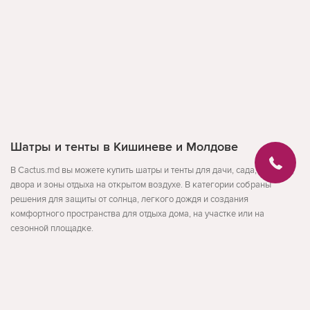
Шатры и тенты в Кишиневе и Молдове
В Cactus.md вы можете купить шатры и тенты для дачи, сада, террасы,
двора и зоны отдыха на открытом воздухе. В категории собраны
решения для защиты от солнца, легкого дождя и создания
комфортного пространства для отдыха дома, на участке или на
сезонной площадке.
В разделе представлены шатры, тенты, навесы, палатки-беседки и
садовые павильоны для разных сценариев использования. Такие
товары подходят для дачи, пикника, летней кухни, террасы, двора и
Развернуть
других открытых пространств, где нужно быстро организовать тень и