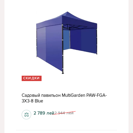
СКИДКИ
Садовый павильон MultiGarden PAW-FGA-
3X3-8 Blue
2 789
лей
2 944
лей
⚖