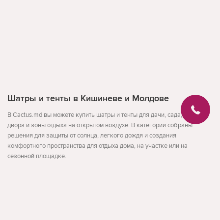
Шатры и тенты в Кишиневе и Молдове
В Cactus.md вы можете купить шатры и тенты для дачи, сада, террасы,
двора и зоны отдыха на открытом воздухе. В категории собраны
решения для защиты от солнца, легкого дождя и создания
комфортного пространства для отдыха дома, на участке или на
сезонной площадке.
В разделе представлены шатры, тенты, навесы, палатки-беседки и
садовые павильоны для разных сценариев использования. Такие
товары подходят для дачи, пикника, летней кухни, террасы, двора и
Развернуть
других открытых пространств, где нужно быстро организовать тень и
укрытие.