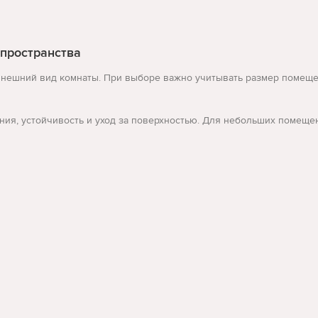
 пространства
нешний вид комнаты. При выборе важно учитывать размер помещен
вания, устойчивость и уход за поверхностью. Для небольших помещ
ются запросы: офисные столы, конференц стол, стол с электропод
 быстрее сравнить варианты и перейти к товарам, которые действит