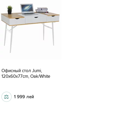
Офисный стол Jumi,
120x60x77cm, Oak/White
77
⚖
1 999
лей