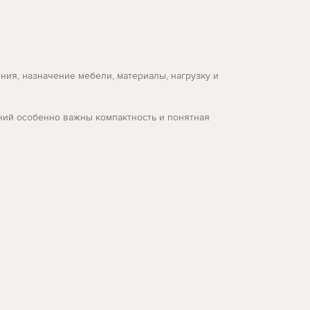
ия, назначение мебели, материалы, нагрузку и
ений особенно важны компактность и понятная
ъемом.
ельно подходят под задачу.