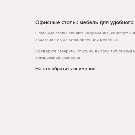
Офисные столы: мебель для удобного
Офисные столы влияют на хранение, комфорт и в
сочетание с уже установленной мебелью.
Проверьте габариты, глубину, высоту, тип откры
организация хранения.
На что обратить внимание
габариты и место установки
материал и нагрузка
организация хранения
Развернуть
По данным Search Console для этой темы встреча
Такая структура страницы помогает пользователю