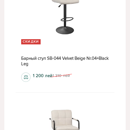
СКИДКИ
Барный стул SB-044 Velvet Beige Nr.04+Black
Leg
1 200
лей
1 310
лей
⚖