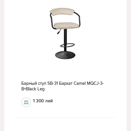
Барный стул SB-31 Бархат Camel MQCJ-3-
B+Black Leg
1 300
лей
⚖