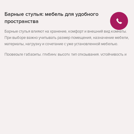
Барные стулья: мебель для удобного
пространства
Барные стулья влияют на хранение, комфорт и внешний вид комнаты.
При выборе важно учитывать размер помещения, назначение мебели,
материалы, нагрузку и сочетание с уже установленной мебелью.
Проверьте габариты, глубину, высоту, тип открывания, устойчивость и
уход за поверхностью. Для небольших помещений особенно важны
компактность и понятная организация хранения.
Развернуть
На что обратить внимание
габариты и место установки
материал и нагрузка
организация хранения
facebook
instagram
Обратная связь
По данным Search Console для этой темы встречаются запросы: кресло
для релаксации, стулья барные для кухни, барные стулья кишинев.
Такая структура страницы помогает пользователю быстрее сравнить
варианты и перейти к товарам, которые действительно подходят под