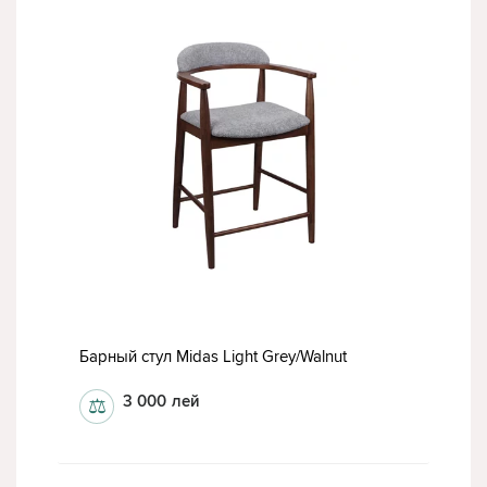
Барный стул Midas Light Grey/Walnut
3 000
лей
⚖