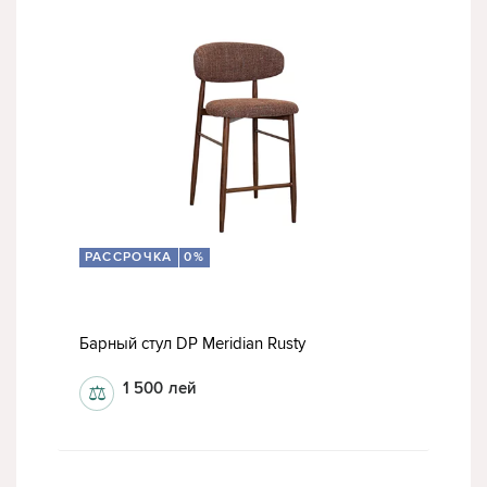
РАССРОЧКА
0%
Барный стул DP Meridian Rusty
1 500
лей
⚖