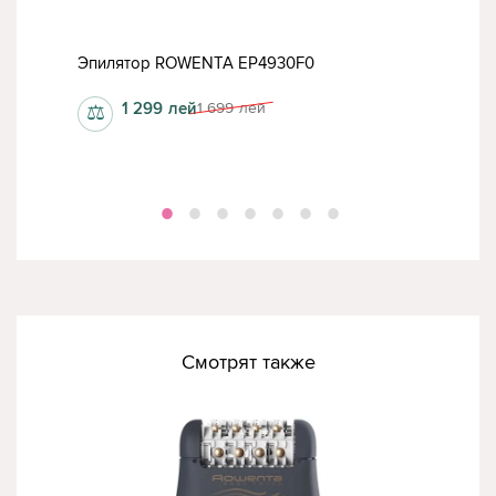
Эпилятор ROWENTA EP4930F0
Эпил
1 299
лей
1 699
лей
⚖
⚖
Смотрят также