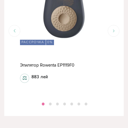
РАССРОЧКА
0%
СК
Эпилятор Rowenta EP1119F0
Эпил
883
лей
⚖
⚖