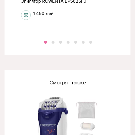
Эпилятор ROWENTA EP5625F0
Эпи
1 450
лей
⚖
⚖
Смотрят также