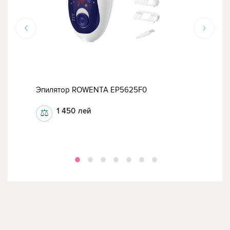
РА
Эпилятор ROWENTA EP5625F0
Эпи
1 450
лей
⚖
⚖