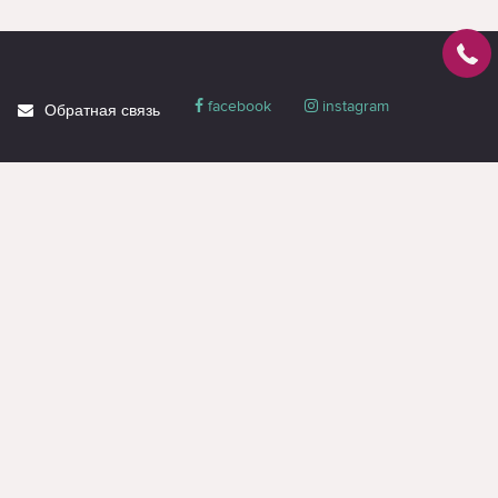
facebook
instagram
Обратная связь
О магазине
Блог
Доставка
Политика
конфиденциальности
Гарантия и сервис
Акции
Контакты
Вся информация на странице предназначена только для ознакомления и
носит справочный характер, не является публичной офертой или
коммерческим предложением. Получить оферту или коммерческое
предложение, можно только через менеджеров (даже при оформлении
заявки на сайте).