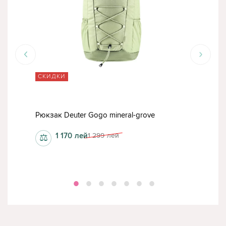
СКИДКИ
СК
Рюкзак Deuter Gogo mineral-grove
Рюк
1 170
лей
1 299
лей
⚖
⚖