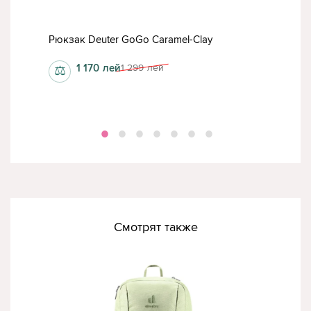
ck
Рюкзак Deuter GoGo Caramel-Clay
Рюкз
1 170
лей
1 299
лей
⚖
⚖
Смотрят также