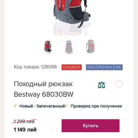
Код товара: 128088
СКИДКИ
РАССРОЧКА
0%
⚖
Походный рюкзак
Bestway 68030BW
✓
Новый · Запечатанный
✓
Проверка при получении
1 299
лей
Купить
1 149
лей