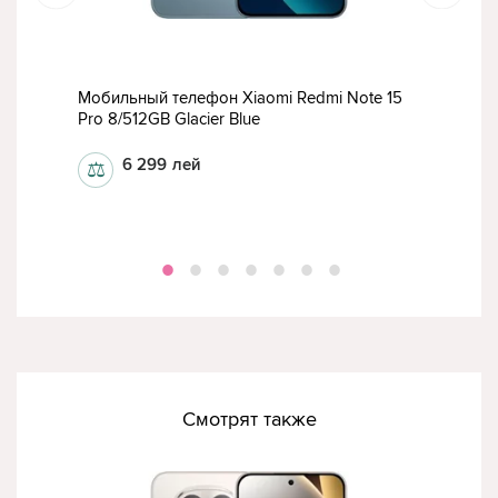
СК
15
Мобильный телефон Xiaomi Redmi Note 15
Моб
Pro 8/512GB Glacier Blue
Pro 
6 299
лей
⚖
⚖
Смотрят также