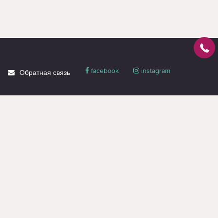
facebook
instagram
Обратная связь
О магазине
Блог
Доставка
Политика
конфиденциальности
Гарантия и сервис
Акции
Контакты
Вся информация на странице предназначена только для ознакомления и
носит справочный характер, не является публичной офертой или