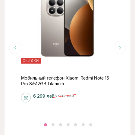
СКИДКИ
СК
15
Мобильный телефон Xiaomi Redmi Note 15
Моб
Pro 8/512GB Titanium
Pro 
6 299
лей
6 992
лей
⚖
⚖