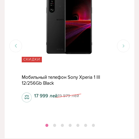
СКИДКИ
СК
o
Мобильный телефон Sony Xperia 1 III
Моб
12/256Gb Black
12/5
17 999
лей
19 979
лей
⚖
⚖