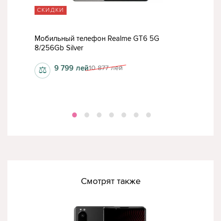
СКИДКИ
ТО
Мобильный телефон Realme GT6 5G
Моб
8/256Gb Silver
8/2
9 799
лей
10 877
лей
⚖
⚖
Смотрят также