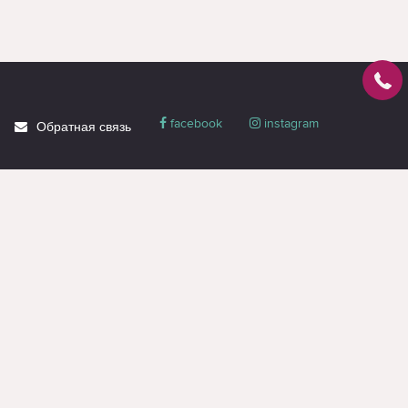
facebook
instagram
Обратная связь
О магазине
Блог
Доставка
Политика
конфиденциальности
Гарантия и сервис
Акции
Контакты
Вся информация на странице предназначена только для ознакомления и
носит справочный характер, не является публичной офертой или