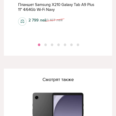
lus
Планшет Samsung X210 Galaxy Tab A9 Plus
План
11" 4/64Gb Wi-Fi Navy
4/6
2 799
лей
3 107
лей
⚖
⚖
Смотрят также