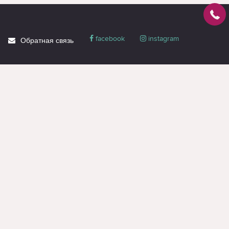
facebook
instagram
Обратная связь
О магазине
Блог
Доставка
Политика
конфиденциальности
Гарантия и сервис
Акции
Контакты
Вся информация на странице предназначена только для ознакомления и
носит справочный характер, не является публичной офертой или
коммерческим предложением. Получить оферту или коммерческое
предложение, можно только через менеджеров (даже при оформлении
заявки на сайте).