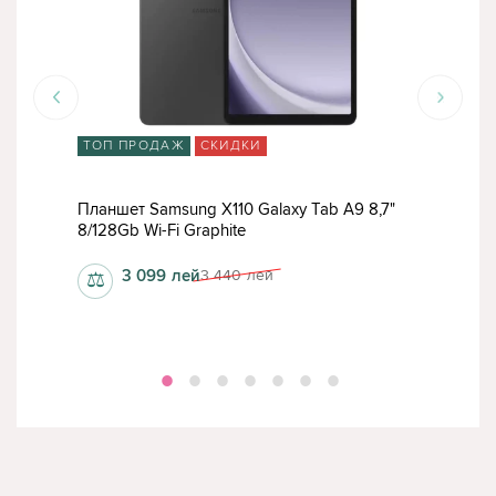
ТОП ПРОДАЖ
СКИДКИ
ТО
7"
Планшет Samsung X110 Galaxy Tab A9 8,7"
Пла
8/128Gb Wi-Fi Graphite
11" 
3 099
лей
3 440
лей
⚖
⚖