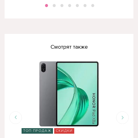
Смотрят также
ТОП ПРОДАЖ
СКИДКИ
ТО