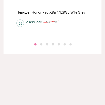
LTE
План
Планшет Honor Pad X8a 4/128Gb WiFi Grey
(TB1
2 499
лей
2 774
лей
⚖
⚖