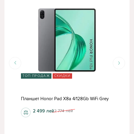
ТОП ПРОДАЖ
СКИДКИ
ТО
LTE
План
Планшет Honor Pad X8a 4/128Gb WiFi Grey
(TB1
2 499
лей
2 774
лей
⚖
⚖