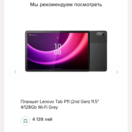
Мы рекомендуем посмотреть
СК
Планшет Lenovo Tab P11 (2nd Gen) 11.5"
План
4/128Gb Wi-Fi Grey
Gra
4 139
лей
⚖
⚖