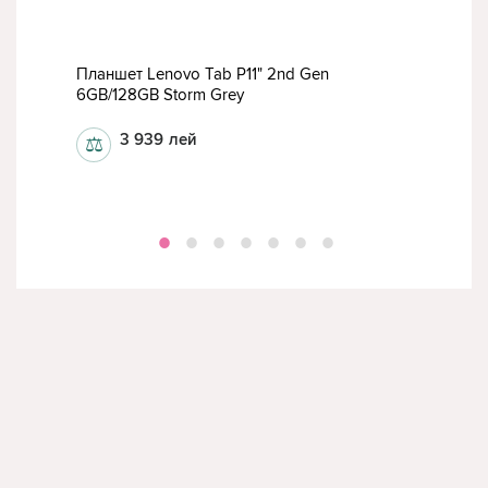
Fi
Планшет Lenovo Tab P11" 2nd Gen
Пла
6GB/128GB Storm Grey
Gre
3 939
лей
⚖
⚖