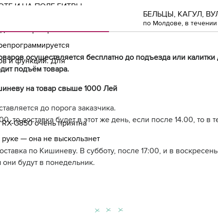
ТЕ И НА ПОЛЕ БИТВЫ
БЕЛЬЦЫ, КАГУЛ, ВУ
по Молдове, в течении 
 для быстрой работы
репрограммируется
оваров осуществляется бесплатно до подъезда или калитки 
ов и функций. Для
дит подъём товара.
шиневу на товар свыше 1000 Лей
ставляется до порога заказчика.
0, то доставка будет в этот же день, если после 14.00, то в 
 RX-G850 очень приятна
 руке — она не выскользнет
доставка по Кишиневу. В субботу, после 17:00, и в воскресе
 они будут в понедельник.