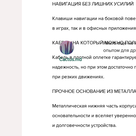
НАВИГАЦИЯ БЕЗ ЛИШНИХ УСИЛИЙ
Клавиши навигации на боковой пове
в играх, так и в офисных приложения
КАБЕЛЬ, НА КОТОРЫЙ МОЖНО ПО
Никто еще не 
опытом для др
Кабель в плотной оплетке гарантиру
Cactus.md
надежность, но при этом достаточно 
при резких движениях.
ПРОЧНОЕ ОСНОВАНИЕ ИЗ МЕТАЛЛ
Металлическая нижняя часть корпус
основательности и вселяет уверенно
и долговечности устройства.