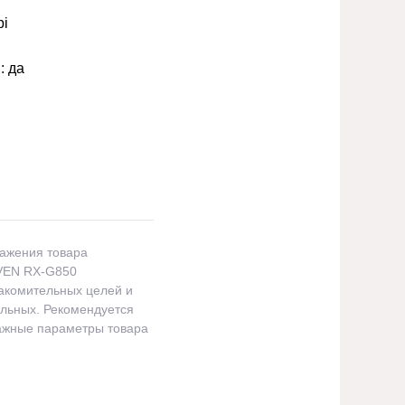
pi
I:
да
ражения товара
VEN RX-G850
акомительных целей и
альных. Рекомендуется
важные параметры товара