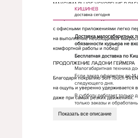
МАКСИМАЛЬНОЕ УСКОРЕНИЕ В РАБО
КИШИНЕВ
доставка сегодня
Специальная кнопка двойного клика
с офисными приложениями легко пе
Доставка малогабаритных т
на выполнение необходимых макрос
обязанности курьера не вхо
комфортной работы и побед!
Бесплатная доставка по Ки
ПРОДОЛЖЕНИЕ ЛАДОНИ ГЕЙМЕРА
Малогабаритная техника до
Если заказ оформлен до 14.0
Благодаря покрытию Soft Touch SVEN
следующего дня.
на ощупь и уверенно удерживается в
В субботу работает только 
даже при самых резких движениях.
только заказы и обработаны
Показать все описание