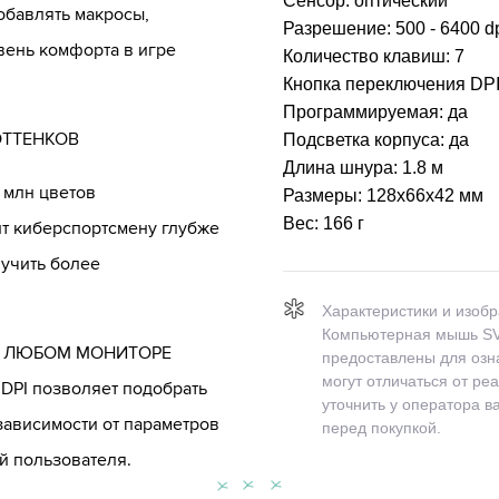
Сенсор:
оптический
обавлять макросы,
Разрешение:
500 - 6400 d
ень комфорта в игре
Количество клавиш:
7
Кнопка переключения DP
Программируемая:
да
ОТТЕНКОВ
Подсветка корпуса:
да
Длина шнура:
1.8 м
 млн цветов
Размеры:
128х66х42 мм
Вес:
166 г
т киберспортсмену глубже
лучить более
Характеристики и изоб
Компьютерная мышь S
А ЛЮБОМ МОНИТОРЕ
предоставлены для озн
могут отличаться от ре
DPI позволяет подобрать
уточнить у оператора 
зависимости от параметров
перед покупкой.
й пользователя.