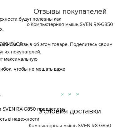
Отзывы покупателей
рхности будут полезны как
о
Компьютерная мышь SVEN RX-G850
х.
ЛОЖИТЬСЯ
написал отзыв об этом товаре. Поделитесь своим
угих покупателей.
ет максимальную
гибок, чтобы не мешать даже
А
а SVEN RX-G850 придает ему
Условия доставки
сть в надежности
Компьютерная мышь SVEN RX-G850