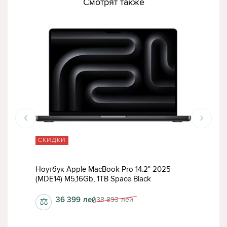
Смотрят также
СКИДКИ
СК
Ноутбук Apple MacBook Pro 14.2" 2025
Ноу
(MDE14) M5,16Gb, 1TB Space Black
(M5,
36 399
лей
38 893
лей
⚖
⚖