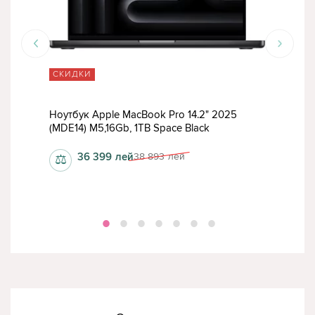
СКИДКИ
СК
2024
Ноутбук Apple MacBook Pro 14.2" 2025
Ноу
(MDE14) M5,16Gb, 1TB Space Black
(M5,
36 399
лей
38 893
лей
⚖
⚖