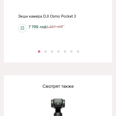
Экшн
Экшн камера DJI Osmo Pocket 3
Sta
7 799
лей
8 657
лей
⚖
⚖
Смотрят также