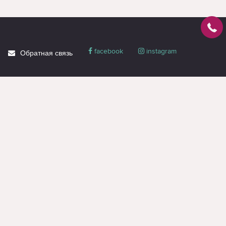
facebook
instagram
Обратная связь
О магазине
Блог
Доставка
Политика
конфиденциальности
Гарантия и сервис
Акции
Контакты
Вся информация на странице предназначена только для ознакомления и
носит справочный характер, не является публичной офертой или
коммерческим предложением. Получить оферту или коммерческое
предложение, можно только через менеджеров (даже при оформлении