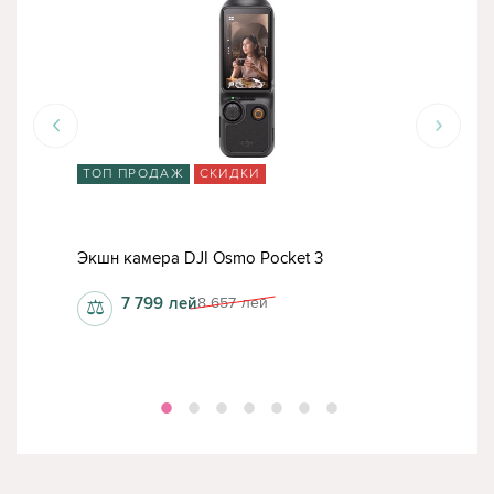
ТОП ПРОДАЖ
СКИДКИ
ТО
d
Экшн
Экшн камера DJI Osmo Pocket 3
Com
7 799
лей
8 657
лей
⚖
⚖