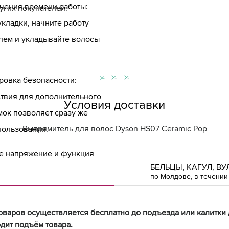
чения времени работы:
угих покупателей.
кладки, начните работу
лем и укладывайте волосы
ровка безопасности:
ствия для дополнительного
Условия доставки
мок позволяет сразу же
Выпрямитель для волос Dyson HS07 Ceramic Pop
пользования.
ое напряжение и функция
БЕЛЬЦЫ, КАГУЛ, ВУ
 отправиться с выпрямителем
по Молдове, в течении 
оваров осуществляется бесплатно до подъезда или калитки 
дит подъём товара.