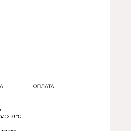
А
ОПЛАТА
ь
ра:
210 °C