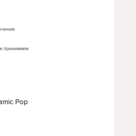
течение
нье принимаем
amic Pop