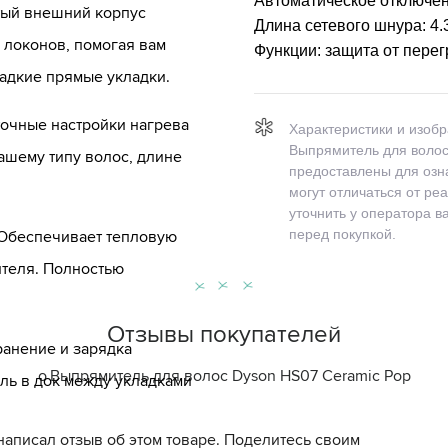
Автоматическое отключе
тый внешний корпус
Длина сетевого шнура:
4.
 локонов, помогая вам
Функции:
защита от пере
ладкие прямые укладки.
точные настройки нагрева
Характеристики и изоб
Выпрямитель для волос
 вашему типу волос, длине
предоставлены для озн
могут отличаться от ре
уточнить у оператора 
перед покупкой.
 Обеспечивает тепловую
ителя. Полностью
Отзывы покупателей
ранение и зарядка
о
Выпрямитель для волос Dyson HS07 Ceramic Pop
ь в док между укладками
написал отзыв об этом товаре. Поделитесь своим