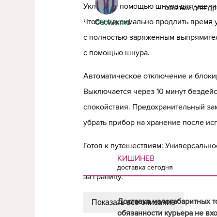
Укладка с помощью шнура для увели
опытом для др
Чтобы максимально продлить время у
Cactus.md
с полностью заряженным выпрямите
с помощью шнура.
Автоматическое отключение и блоки
Выключается через 10 минут бездей
спокойствия. Предохранительный за
убрать прибор на хранение после ис
Готов к путешествиям: Универсальн
КИШИНЕВ
«Готовность к полету» позволят вам
доставка сегодня
за границу.
Доставка малогабаритных т
Показать все описание
обязанности курьера не вхо