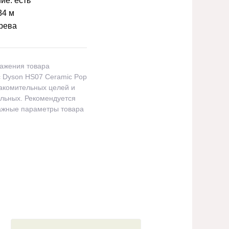
ние:
есть
34 м
грева
ражения товара
 Dyson HS07 Ceramic Pop
акомительных целей и
альных. Рекомендуется
важные параметры товара