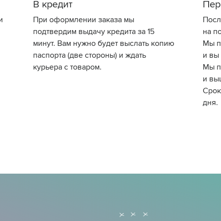
В кредит
Пер
и
При оформлении заказа мы
Посл
подтвердим выдачу кредита за 15
на по
минут. Вам нужно будет выслать копию
Мы п
паспорта (две стороны) и ждать
и вы
курьера с товаром.
Мы п
и вы
Срок
дня.