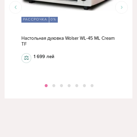
РАССРОЧКА
0%
РА
ey
Настольная духовка Wolser WL-45 ML Cream
TF
Эле
1 699
лей
⚖
⚖