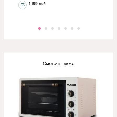
1 199
лей
⚖
⚖
Смотрят также