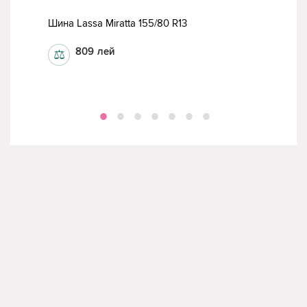
Шина Lassa Miratta 155/80 R13
Lass
809
лей
⚖
⚖