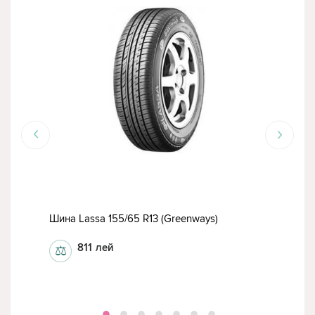
Шина Lassa 155/65 R13 (Greenways)
Шина
811
лей
⚖
⚖