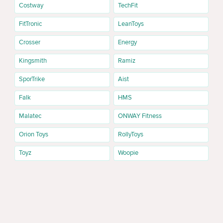
Costway
TechFit
FitTronic
LeanToys
Crosser
Energy
Kingsmith
Ramiz
SporTrike
Aist
Falk
HMS
Malatec
ONWAY Fitness
Orion Toys
RollyToys
Toyz
Woopie