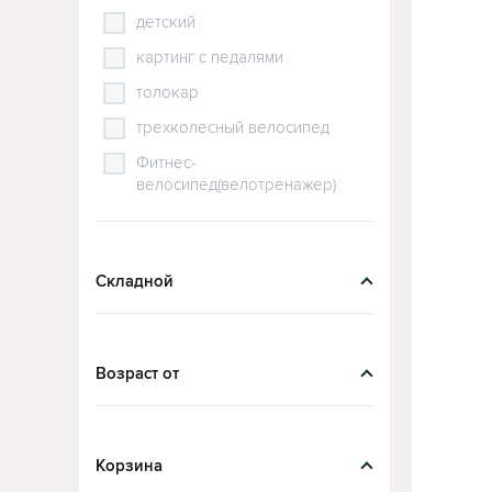
детский
картинг с педалями
толокар
трехколесный велосипед
Фитнес-
велосипед(велотренажер)
Складной
Возраст от
Корзина