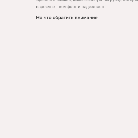
взрослых - комфорт и надежность.
На что обратить внимание
возраст, рост и нагрузка
устойчивость и безопасность
условия использования
Развернуть
По данным Search Console для этой темы встречаю
Такая структура страницы помогает пользователю
Cactus.md на связи
face
Обратная связь
060-956-120