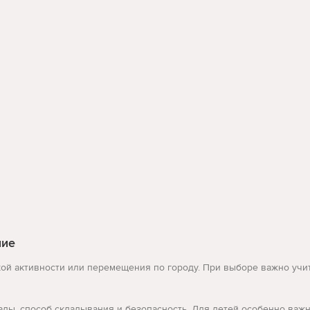
ние
ой активности или перемещения по городу. При выборе важно учитыв
алы, способ складывания и безопасность. Для детей особенно важн