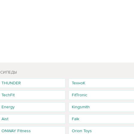
ОСИПЕДЫ
THUNDER
ТехноК
TechFit
FitTronic
Energy
Kingsmith
Aist
Falk
ONWAY Fitness
Orion Toys