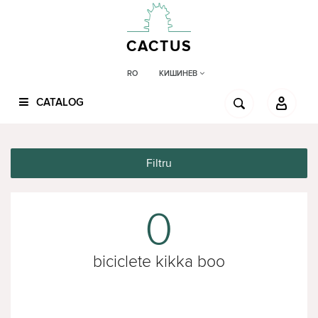
CACTUS
КИШИНЕВ
RO
CATALOG
Filtru
0
biciclete kikka boo