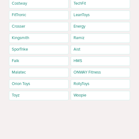
Costway
TechFit
FitTronic
LeanToys
Crosser
Energy
Kingsmith
Ramiz
SporTrike
Aist
Falk
HMS
Malatec
ONWAY Fitness
Orion Toys
RollyToys
Toyz
Woopie