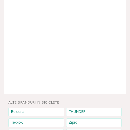
ALTE BRANDURI IN BICICLETE
Belderia
THUNDER
ТехноК
Zipro