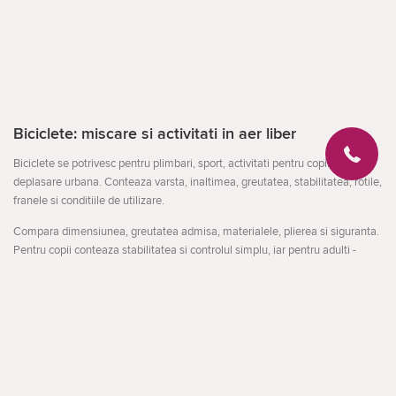
Biciclete: miscare si activitati in aer liber
Biciclete se potrivesc pentru plimbari, sport, activitati pentru copii sau
deplasare urbana. Conteaza varsta, inaltimea, greutatea, stabilitatea, rotile,
franele si conditiile de utilizare.
Compara dimensiunea, greutatea admisa, materialele, plierea si siguranta.
Pentru copii conteaza stabilitatea si controlul simplu, iar pentru adulti -
confortul si rezistenta.
La ce sa fii atent
Deschideți
varsta, inaltimea si greutatea
stabilitatea si siguranta
conditiile de utilizare